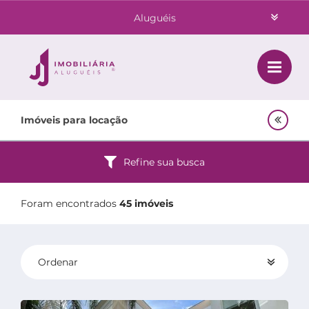
Aluguéis
Vendas
Class
Home
Imóveis para locação
Investimentos
Locação
Empreendimentos Agnes
Refine sua busca
Lançamentos
Quem Somos
Foram encontrados
45 imóveis
Contato
Ordenar
Área do Cliente
Padrão