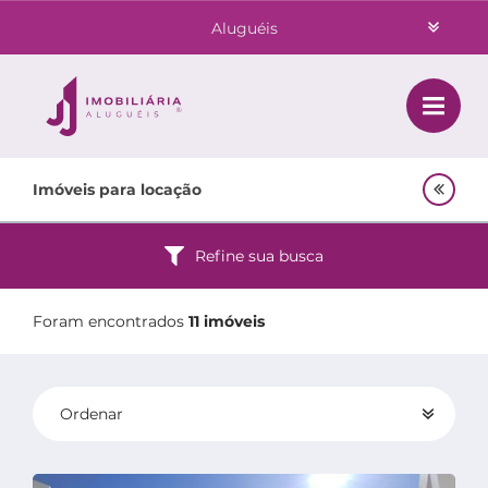
Aluguéis
Vendas
Class
Home
Imóveis para locação
Investimentos
Locação
Empreendimentos Agnes
Refine sua busca
Lançamentos
Quem Somos
Foram encontrados
11 imóveis
Contato
Ordenar
Área do Cliente
Padrão