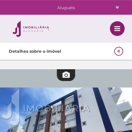
Aluguéis
Vendas
Class
Home
Detalhes sobre o imóvel
Investimentos
Locação
Empreendimentos Agnes
Lançamentos
Quem Somos
Contato
Área do Cliente