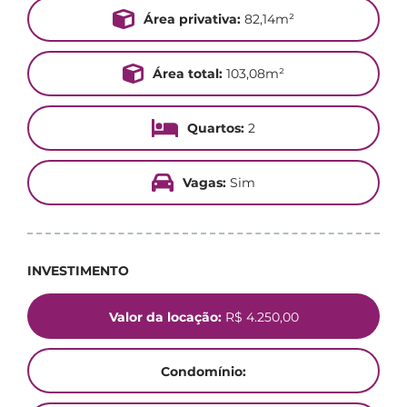
Área privativa:
82,14m²
Área total:
103,08m²
Quartos:
2
Vagas:
Sim
INVESTIMENTO
Valor da locação:
R$ 4.250,00
Condomínio: