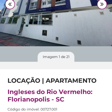
Fale Conosco
48 3364-0079
Plantão
48 99842-0500
Divulgue
seu imóvel
Documentos
para locação
Imagem
1
de 21
LOCAÇÃO | APARTAMENTO
Ingleses do Rio Vermelho:
Florianopolis - SC
Código do imóvel: 00727.001