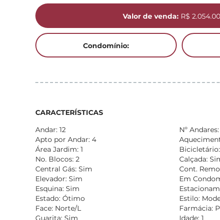
Valor de venda:
R$ 2.054.0
Condomínio:
CARACTERÍSTICAS
Andar: 12
Nº Andares:
Apto por Andar: 4
Aquecimento
Área Jardim: 1
Bicicletário
No. Blocos: 2
Calçada: Si
Central Gás: Sim
Cont. Remo
Elevador: Sim
Em Condomí
Esquina: Sim
Estacionam
Estado: Ótimo
Estilo: Mod
Face: Norte/L
Farmácia: 
Guarita: Sim
Idade: 1