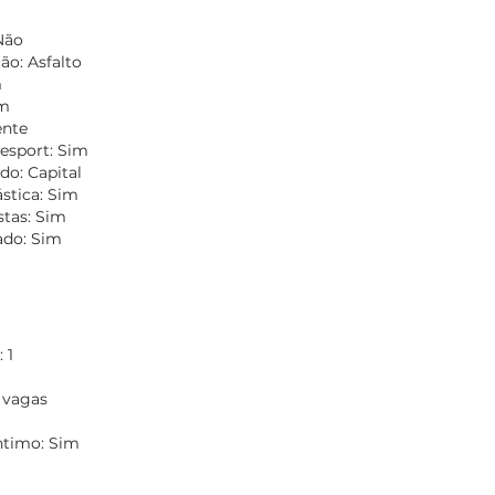
m
Não
o: Asfalto
m
im
ente
esport: Sim
do: Capital
ástica: Sim
stas: Sim
do: Sim
 1
 vagas
Íntimo: Sim