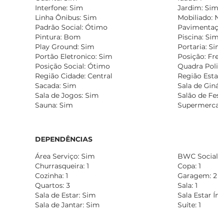
Interfone: Sim
Jardim: Si
Linha Ônibus: Sim
Mobiliado: 
Padrão Social: Ótimo
Pavimentaçã
Pintura: Bom
Piscina: Si
Play Ground: Sim
Portaria: S
Portão Eletronico: Sim
Posição: Fr
Posição Social: Ótimo
Quadra Poli
Região Cidade: Central
Região Esta
Sacada: Sim
Sala de Gin
Sala de Jogos: Sim
Salão de Fe
Sauna: Sim
Supermerca
DEPENDÊNCIAS
Área Serviço: Sim
BWC Social:
Churrasqueira: 1
Copa: 1
Cozinha: 1
Garagem: 2
Quartos: 3
Sala: 1
Sala de Estar: Sim
Sala Estar 
Sala de Jantar: Sim
Suíte: 1