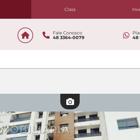
s
Class
Inv
Fale Conosco
Pla
48 3364-0079
48