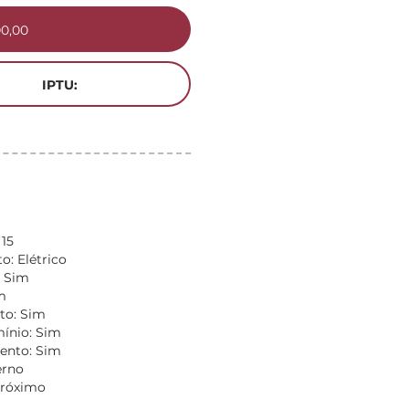
00,00
IPTU:
 15
: Elétrico
: Sim
m
to: Sim
nio: Sim
ento: Sim
erno
Próximo