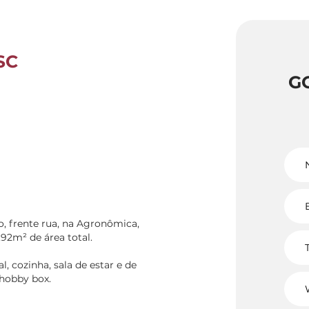
SC
G
, frente rua, na Agronômica,
,92m² de área total.
, cozinha, sala de estar e de
 hobby box.