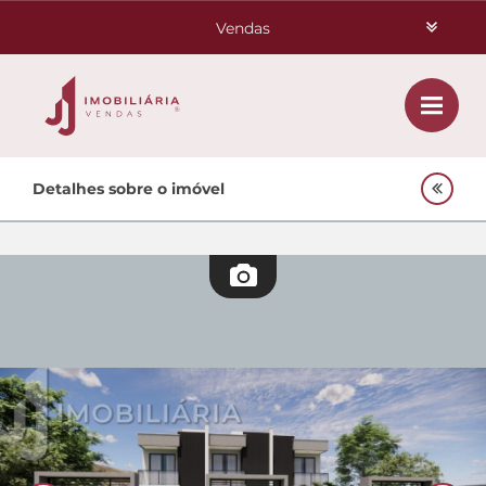
Vendas
Aluguéis
Class
Home
Detalhes sobre o imóvel
Investimentos
Venda
Empreendimentos Agnes
Lançamentos
Oportunidades
Quem Somos
Contato