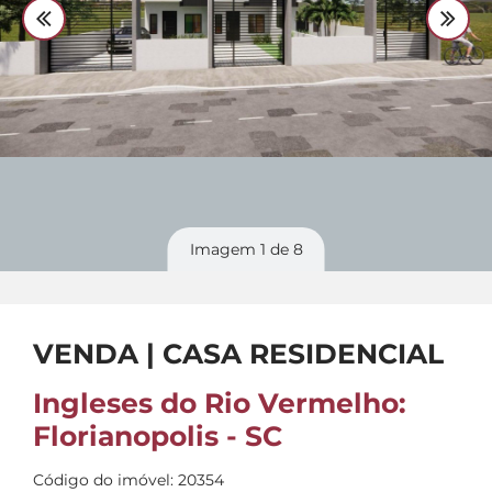
Fale Conosco
48 3364-0079
Plantão
48 99842-0500
Divulgue
seu imóvel
Imagem
1
de 8
VENDA | CASA RESIDENCIAL
Ingleses do Rio Vermelho:
Florianopolis - SC
Código do imóvel: 20354