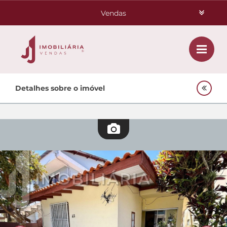
Vendas
Aluguéis
Class
Home
Detalhes sobre o imóvel
Investimentos
Venda
Empreendimentos Agnes
Lançamentos
Oportunidades
Quem Somos
Contato