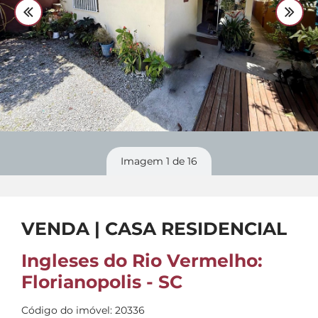
Fale Conosco
48 3364-0079
Plantão
48 99842-0500
Divulgue
seu imóvel
Imagem
1
de 16
VENDA | CASA RESIDENCIAL
Ingleses do Rio Vermelho:
Florianopolis - SC
Código do imóvel: 20336