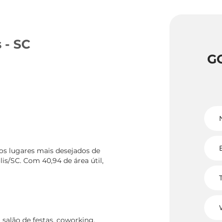
 - SC
G
os lugares mais desejados de
lis/SC. Com 40,94 de área útil,
salão de festas, coworking,