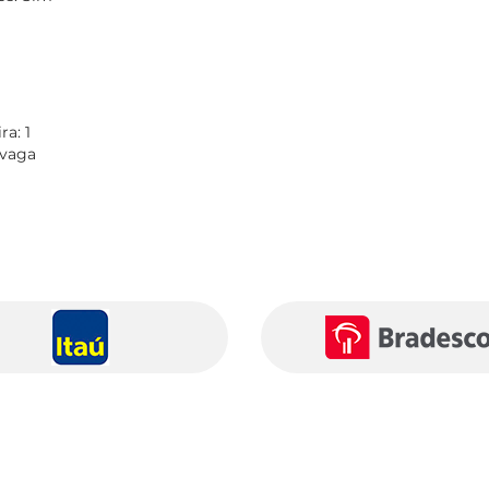
a: 1
 vaga