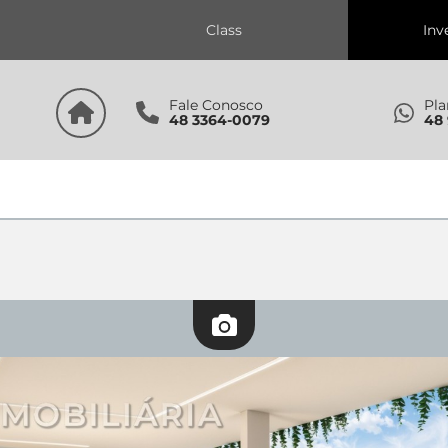
s
Class
Inv
Fale Conosco
Pla
48 3364-0079
48