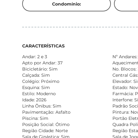
Condomínio:
CARACTERÍSTICAS
Andar: 2 e 3
Nº Andares:
Apto por Andar: 37
Aqueciment
Bicicletário: Sim
No. Blocos: 
Calçada: Sim
Central Gás
Colégio: Próximo
Elevador: S
Esquina: Sim
Estado: No
Estilo: Moderno
Farmácia: 
Idade: 2026
Interfone: 
Linha Ônibus: Sim
Padrão Soci
Pavimentação: Asfalto
Pintura: No
Piscina: Sim
Portão Elet
Posição Social: Ótimo
Quadra Poli
Região Cidade: Norte
Região Esta
Sala de Ginástica: Sim
Sala de Jog