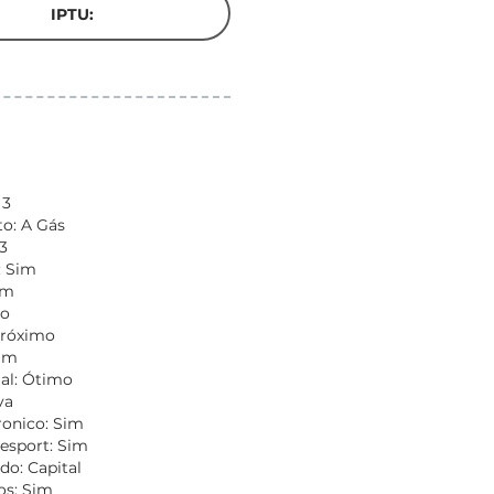
IPTU:
 3
o: A Gás
3
: Sim
im
vo
Próximo
Sim
al: Ótimo
va
ronico: Sim
esport: Sim
do: Capital
os: Sim