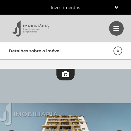
Investimentos
Aluguéis
Vendas
Home
Detalhes sobre o imóvel
Class
Lançamentos
Empreendimentos Agnes
Oportunidades
Quem Somos
Contato
Fale Conosco
48 3364-0079