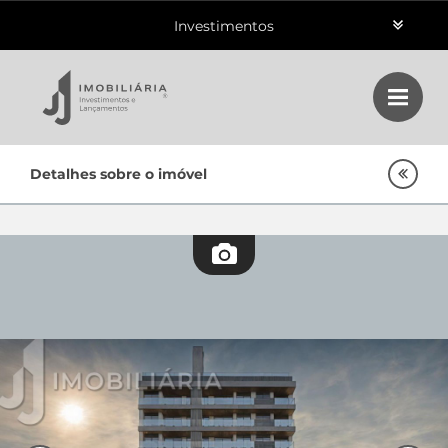
Investimentos
Aluguéis
Vendas
Home
Detalhes sobre o imóvel
Class
Lançamentos
Empreendimentos Agnes
Oportunidades
Quem Somos
Contato
Fale Conosco
48 3364-0079