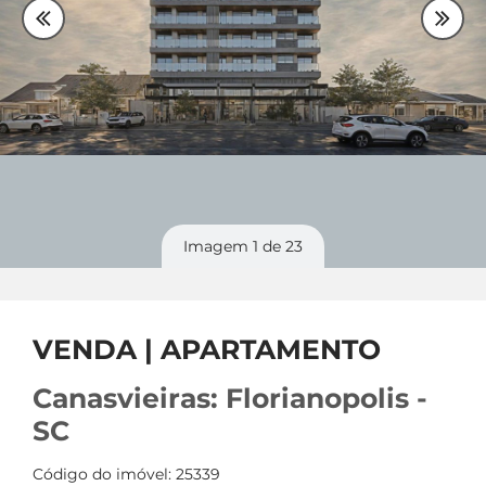
Plantão
48 99842-0500
Divulgue
seu imóvel
Imagem
1
de 23
VENDA | APARTAMENTO
Canasvieiras: Florianopolis -
SC
Código do imóvel: 25339