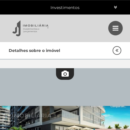
Investimentos
Aluguéis
Vendas
Home
Detalhes sobre o imóvel
Class
Lançamentos
Empreendimentos Agnes
Oportunidades
Quem Somos
Contato
Fale Conosco
48 3364-0079