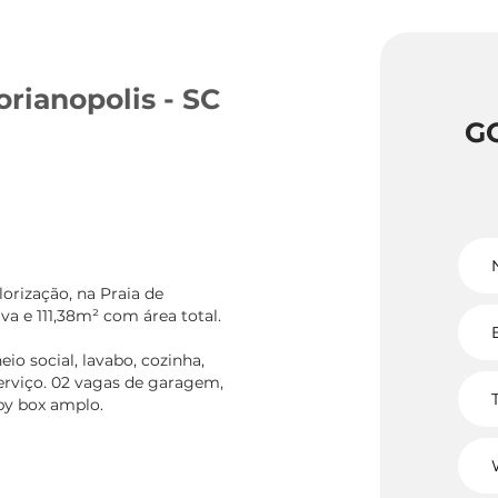
orianopolis - SC
G
orização, na Praia de
iva e 111,38m² com área total.
o social, lavabo, cozinha,
serviço. 02 vagas de garagem,
by box amplo.