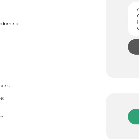
ondomínio
muns;
e;
es.