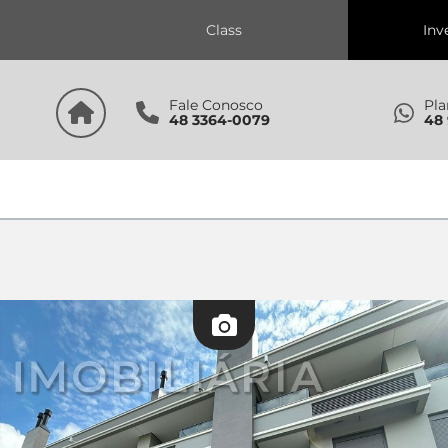
s
Class
Inv
Fale Conosco
Pla
48 3364-0079
48