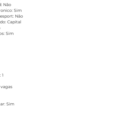
d: Não
ronico: Sim
esport: Não
do: Capital
m
os: Sim
 1
 vagas
tar: Sim