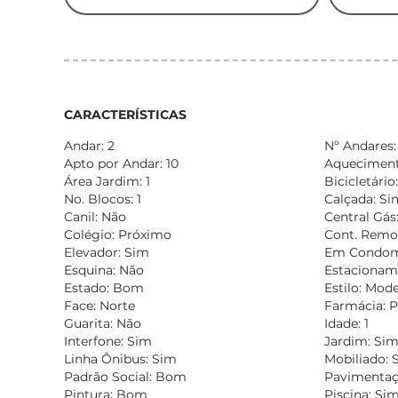
CARACTERÍSTICAS
Andar: 2
Nº Andares:
Apto por Andar: 10
Aquecimento
Área Jardim: 1
Bicicletário
No. Blocos: 1
Calçada: Si
Canil: Não
Central Gás
Colégio: Próximo
Cont. Remo
Elevador: Sim
Em Condomí
Esquina: Não
Estacionam
Estado: Bom
Estilo: Mod
Face: Norte
Farmácia: 
Guarita: Não
Idade: 1
Interfone: Sim
Jardim: Si
Linha Ônibus: Sim
Mobiliado: 
Padrão Social: Bom
Pavimentaçã
Pintura: Bom
Piscina: Si