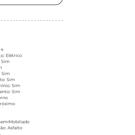
 4
: Elétrico
: Sim
m
: Sim
to: Sim
nio: Sim
ento: Sim
erno
Próximo
m
SemiMobiliado
o: Asfalto
m