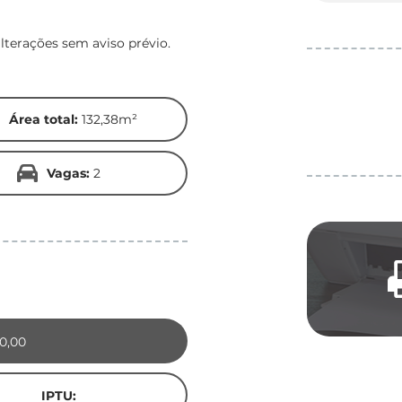
lterações sem aviso prévio.
Área total:
132,38m²
Vagas:
2
0,00
IPTU: