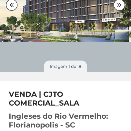
Plantão
48 99842-0500
Divulgue
seu imóvel
Imagem
1
de 18
VENDA | CJTO
COMERCIAL_SALA
Ingleses do Rio Vermelho:
Florianopolis - SC