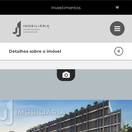
Investimentos
Aluguéis
Vendas
Home
Detalhes sobre o imóvel
Class
Lançamentos
Empreendimentos Agnes
Oportunidades
Quem Somos
Contato
Fale Conosco
48 3364-0079