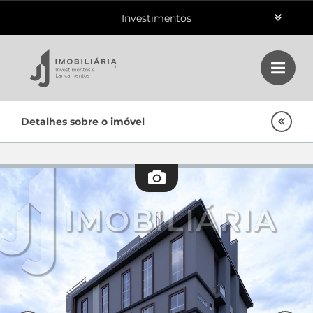
Investimentos
Aluguéis
Vendas
Home
Detalhes sobre o imóvel
Class
Lançamentos
Empreendimentos Agnes
Oportunidades
Quem Somos
Contato
Fale Conosco
48 3364-0079