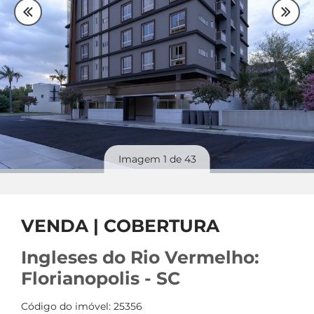
Plantão
48 99842-0500
Divulgue
seu imóvel
Imagem
1
de 43
VENDA | COBERTURA
Ingleses do Rio Vermelho:
Florianopolis - SC
Código do imóvel: 25356