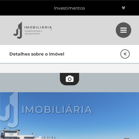
Investimentos
Aluguéis
Vendas
Home
Detalhes sobre o imóvel
Class
Lançamentos
Empreendimentos Agnes
Oportunidades
Quem Somos
Contato
Fale Conosco
48 3364-0079