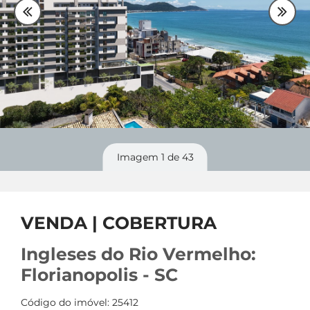
Plantão
48 99842-0500
Divulgue
seu imóvel
Imagem
1
de 43
VENDA | COBERTURA
Ingleses do Rio Vermelho:
Florianopolis - SC
Código do imóvel: 25412