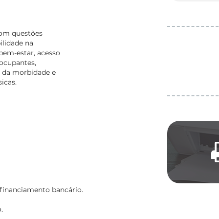
com questões
ilidade na
 bem-estar, acesso
ocupantes,
o da morbidade e
icas.
 financiamento bancário.
.