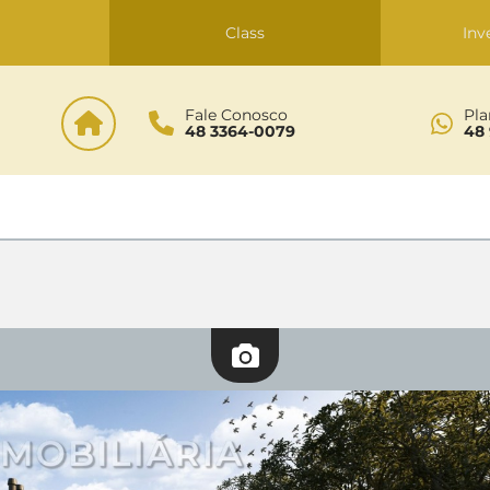
s
Class
Inv
Fale Conosco
Pla
48 3364-0079
48