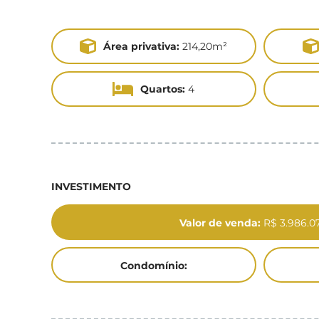
Área privativa:
214,20m²
Quartos:
4
INVESTIMENTO
Valor de venda:
R$ 3.986.07
Condomínio: