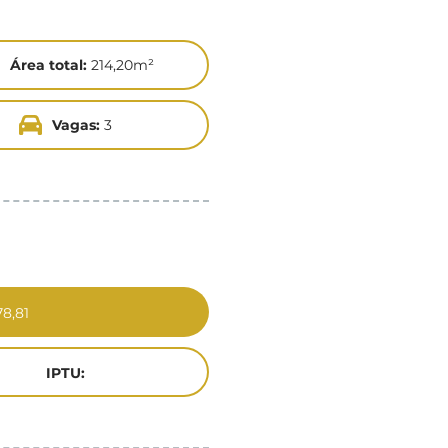
Área total:
214,20m²
Vagas:
3
8,81
IPTU: