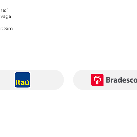
a: 1
 vaga
r: Sim