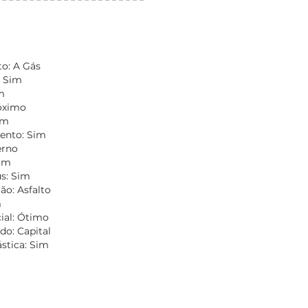
o: A Gás
: Sim
m
óximo
im
ento: Sim
erno
Sim
s: Sim
o: Asfalto
m
ial: Ótimo
do: Capital
ástica: Sim