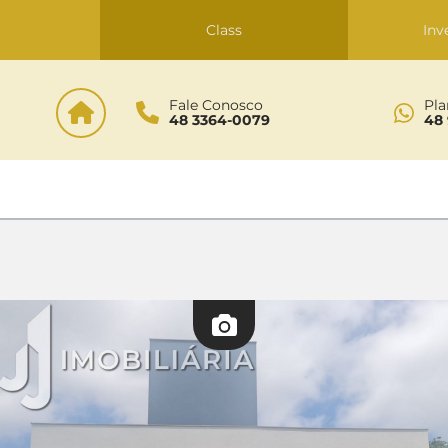
s
Class
Inv
Fale Conosco
Pla
48 3364-0079
48