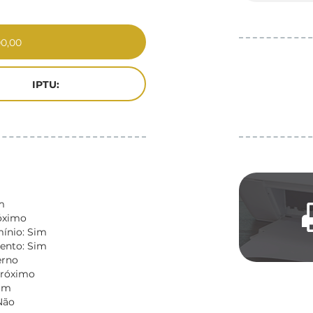
00,00
IPTU:
m
óximo
nio: Sim
ento: Sim
erno
Próximo
Sim
Não