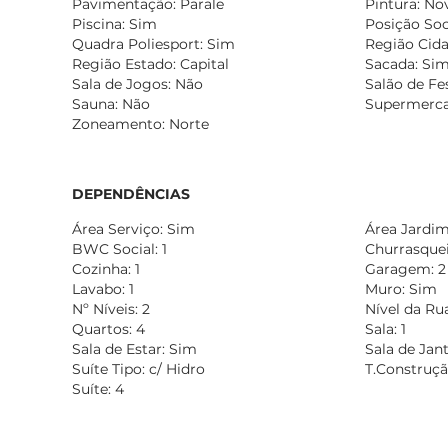
Pavimentação: Parale
Pintura: No
Piscina: Sim
Posição Soc
Quadra Poliesport: Sim
Região Cida
Região Estado: Capital
Sacada: Si
Sala de Jogos: Não
Salão de Fe
Sauna: Não
Supermerca
Zoneamento: Norte
DEPENDÊNCIAS
Área Serviço: Sim
Área Jardim:
BWC Social: 1
Churrasqueir
Cozinha: 1
Garagem: 2
Lavabo: 1
Muro: Sim
Nº Níveis: 2
Nível da Ru
Quartos: 4
Sala: 1
Sala de Estar: Sim
Sala de Jan
Suíte Tipo: c/ Hidro
T.Construçã
Suíte: 4