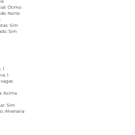
va
ial: Ótimo
de: Norte
m
stas: Sim
do: Sim
 1
a: 1
 vagas
a: Acima
tar: Sim
o: Alvenaria