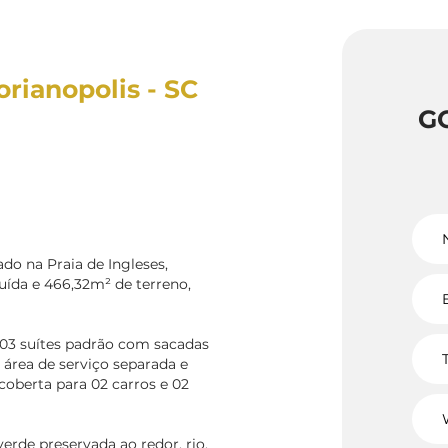
orianopolis - SC
G
do na Praia de Ingleses,
ruída e 466,32m² de terreno,
 03 suítes padrão com sacadas
, área de serviço separada e
oberta para 02 carros e 02
erde preservada ao redor, rio,