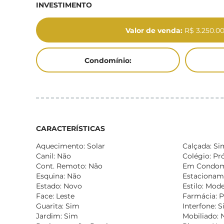
INVESTIMENTO
Valor de venda:
R$ 3.250.0
Condomínio:
CARACTERÍSTICAS
Aquecimento: Solar
Calçada: Si
Canil: Não
Colégio: Pr
Cont. Remoto: Não
Em Condomí
Esquina: Não
Estacionam
Estado: Novo
Estilo: Mod
Face: Leste
Farmácia: 
Guarita: Sim
Interfone: 
Jardim: Sim
Mobiliado: 