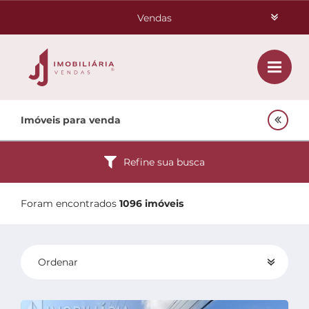
Vendas
Aluguéis
Class
Home
Imóveis para venda
Investimentos
Venda
Empreendimentos Agnes
Refine sua busca
Lançamentos
Oportunidades
Foram encontrados
1096 imóveis
Quem Somos
Ordenar
Contato
Padrão