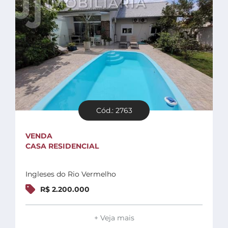
Endereço
Fale Conosco
48 3364-0079
Menor área
Plantão
48 99842-0500
Maior área
Divulgue
seu imóvel
Referência
Quarto
Cód.: 2763
Bairro
Menor valor
VENDA
CASA RESIDENCIAL
Maior valor
Ingleses do Rio Vermelho
R$ 2.200.000
+ Veja mais