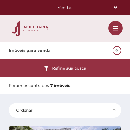
Vendas
Aluguéis
Class
Home
Imóveis para venda
Investimentos
Venda
Empreendimentos Agnes
Refine sua busca
Lançamentos
Oportunidades
Foram encontrados
7 imóveis
Quem Somos
Ordenar
Contato
Padrão